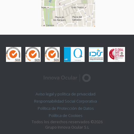
Aviso legal y política de privacidad
Responsabilidad Social Corporativa
Política de Protección de Datos
Política de Cookies
Todos los derechos reservados ©2026
Grupo Innova Ocular S.L