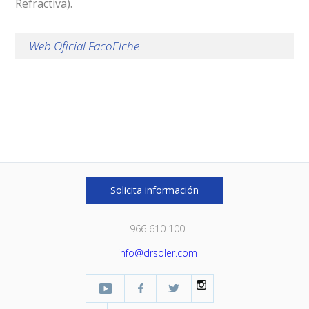
Refractiva).
Web Oficial FacoElche
Solicita información
966 610 100
info@drsoler.com
YouTube
Facebook Profesional
Twitter
Instagram
LinkedIn