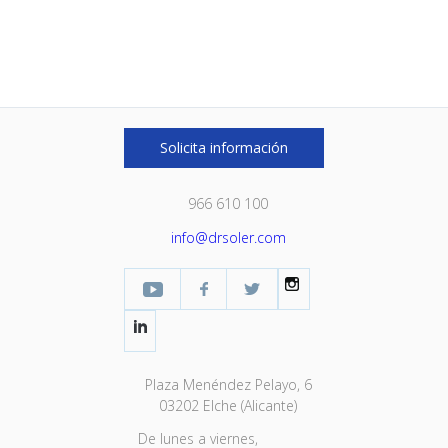
Solicita información
966 610 100
info@drsoler.com
YouTube
Facebook Profesional
Twitter
Instagram
LinkedIn
Plaza Menéndez Pelayo, 6
03202 Elche (Alicante)
De lunes a viernes,