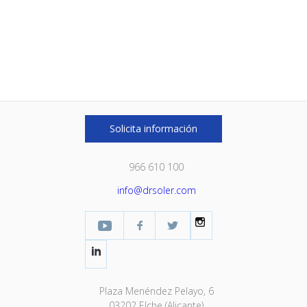
Solicita información
966 610 100
info@drsoler.com
YouTube
Facebook Profesional
Twitter
Instagram
LinkedIn
Plaza Menéndez Pelayo, 6
03202 Elche (Alicante)