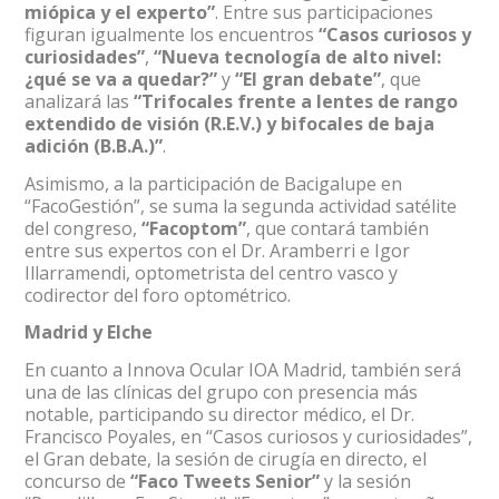
miópica y el experto”
. Entre sus participaciones
figuran igualmente los encuentros
“Casos curiosos y
curiosidades”
,
“Nueva tecnología de alto nivel:
¿qué se va a quedar?”
y
“El gran debate”
, que
analizará las
“Trifocales frente a lentes de rango
extendido de visión (R.E.V.) y bifocales de baja
adición (B.B.A.)”
.
Asimismo, a la participación de Bacigalupe en
“FacoGestión”, se suma la segunda actividad satélite
del congreso,
“Facoptom”
, que contará también
entre sus expertos con el Dr. Aramberri e Igor
Illarramendi, optometrista del centro vasco y
codirector del foro optométrico.
Madrid y Elche
En cuanto a Innova Ocular IOA Madrid, también será
una de las clínicas del grupo con presencia más
notable, participando su director médico, el Dr.
Francisco Poyales, en “Casos curiosos y curiosidades”,
el Gran debate, la sesión de cirugía en directo, el
concurso de
“Faco Tweets Senior”
y la sesión