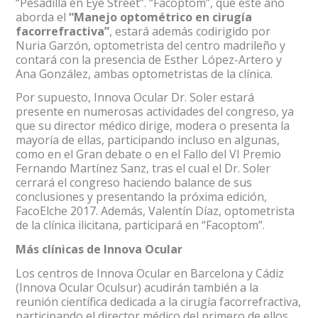
“Pesadilla en Eye Street”. “Facoptom”, que este año
aborda el
“Manejo optométrico en cirugía
facorrefractiva”
, estará además codirigido por
Nuria Garzón, optometrista del centro madrileño y
contará con la presencia de Esther López-Artero y
Ana González, ambas optometristas de la clínica.
Por supuesto, Innova Ocular Dr. Soler estará
presente en numerosas actividades del congreso, ya
que su director médico dirige, modera o presenta la
mayoría de ellas, participando incluso en algunas,
como en el Gran debate o en el Fallo del VI Premio
Fernando Martínez Sanz, tras el cual el Dr. Soler
cerrará el congreso haciendo balance de sus
conclusiones y presentando la próxima edición,
FacoElche 2017. Además, Valentín Díaz, optometrista
de la clínica ilicitana, participará en “Facoptom”.
Más clínicas de Innova Ocular
Los centros de Innova Ocular en Barcelona y Cádiz
(Innova Ocular Oculsur) acudirán también a la
reunión científica dedicada a la cirugía facorrefractiva,
participando el director médico del primero de ellos,