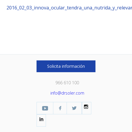
2016_02_03_innova_ocular_tendra_una_nutrida_y_relevan
Solicita información
966 610 100
info@drsoler.com
YouTube
Facebook Profesional
Twitter
Instagram
LinkedIn