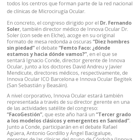
todos los centros que forman parte de la red nacional
de clínicas de Microcirugía Ocular.
En concreto, el congreso dirigido por el
Dr. Fernando
Soler
, también director médico de Innova Ocular Dr.
Soler (con sede en Elche), acoge en su original
formato de mesa redonda a oscuras
“Diez hombres
sin piedad”
el debate
“Femto Faco: ¿dónde
estamos y hacia dónde vamos?”
, en el que se
sentará Ignacio Conde, director gerente de Innova
Ocular, junto a los doctores David Andreu y Javier
Mendicute, directores médicos, respectivamente, de
Innova Ocular ICO Barcelona e Innova Ocular Begitek
(San Sebastián y Beasáin).
A nivel corporativo, Innova Ocular estará también
representada a través de su director gerente en una
de las actividades satélite del congreso:
“FacoGestión”
, que este año hará un
“Tercer grado
a los modelos clásicos y emergentes en Sanidad”
.
Junto a Conde, participarán en el debate Rafael
Agüera, Antonio Gordillo y Ángel Bacigalupe,
gerentes de las clínicas del grupo de Córdoba (Innova