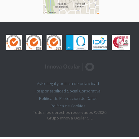
Aviso legal y política de privacidad
Responsabilidad Social Corporativa
Política de Protección de Datos
Política de Cookies
Todos los derechos reservados ©2026
Grupo Innova Ocular S.L